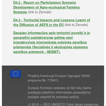
D4.2 - Report on Participatory Scenario
Development of Agro-ecological Farming
Systems
(link to Zenodo)
D4.3 - Territorial Impacts and Lessons Learnt of
the Diffusion of AEFS in the EU
(link to Zenodo)
Daugiau informacijos apie teritorinį poveikį ir jo
geografinį pasiskirstymą galima rasti
interaktyvioje internetinėje erdvinės sąveikos
priemonėje (Socialinės ir ekologinės sistemos
sąveikos priemonė - SESSIT).
Projektą finansuoja Europos Sąjungos H2020
programa (Nr. 773901)
Europos Komisija neatsako už bet kokį šiame
puslapyje pateiktos informacijos panaudojimą -
puslapis atspindi tik autoriaus požiūrį.
© 2018 — GEO UNISECO Visos teisės saugomos.