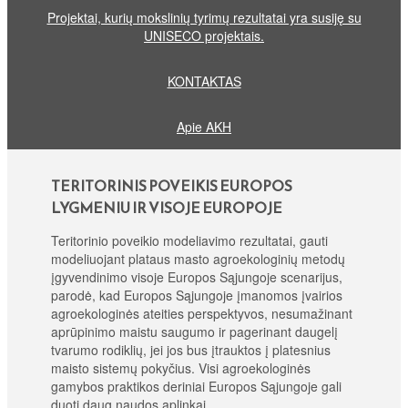
Projektai, kurių mokslinių tyrimų rezultatai yra susiję su
UNISECO projektais.
KONTAKTAS
Apie AKH
TERITORINIS POVEIKIS EUROPOS
LYGMENIU IR VISOJE EUROPOJE
Teritorinio poveikio modeliavimo rezultatai, gauti
modeliuojant plataus masto agroekologinių metodų
įgyvendinimo visoje Europos Sąjungoje scenarijus,
parodė, kad Europos Sąjungoje įmanomos įvairios
agroekologinės ateities perspektyvos, nesumažinant
aprūpinimo maistu saugumo ir pagerinant daugelį
tvarumo rodiklių, jei jos bus įtrauktos į platesnius
maisto sistemų pokyčius. Visi agroekologinės
gamybos praktikos deriniai Europos Sąjungoje gali
duoti daug naudos aplinkai.