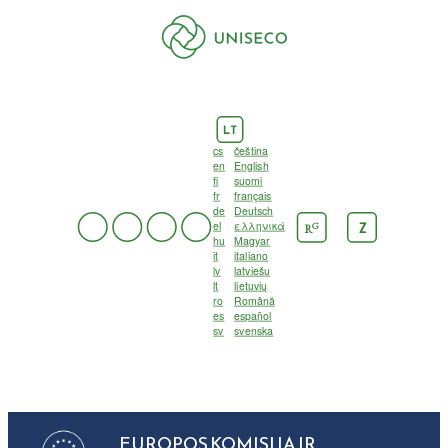
LT
cs
čeština
en
English
fi
suomi
fr
français
de
Deutsch
el
ελληνικά
G
Z
R
hu
Magyar
it
italiano
lv
latviešu
lt
lietuvių
ro
Română
es
español
sv
svenska
EUROPOS KOMISIJA IR